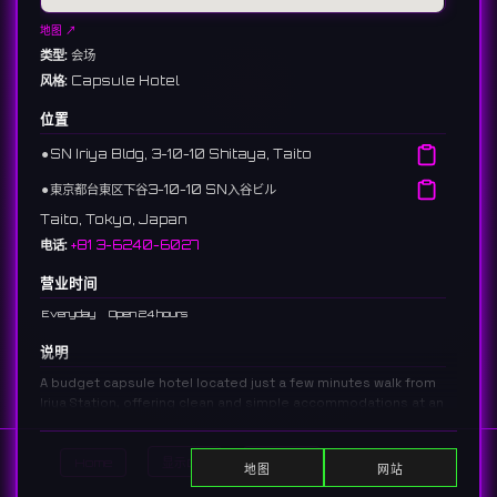
地图 ↗
类型:
会场
风格:
Capsule Hotel
位置
⚫︎
SN Iriya Bldg, 3-10-10 Shitaya, Taito
⚫︎
東京都台東区下谷3-10-10 SN入谷ビル
Taito, Tokyo, Japan
电话:
+81 3-6240-6027
营业时间
Everyday
Open 24 hours
说明
A budget capsule hotel located just a few minutes walk from
Iriya Station, offering clean and simple accommodations at an
extremely competitive price.
入谷駅から徒歩数分の場所にある、圧倒的な低価格を誇るカプセルホテル
Home
显示DJ
显示活动
Search
です。シンプルながら清潔感のある空間を提供しています。
地图
网站
766 reviews 3.9 ⭐️