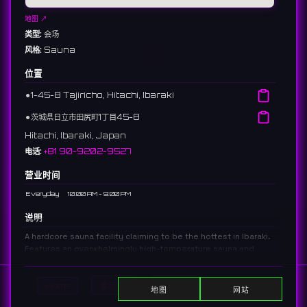
地图 ↗
类型:
会场
风格:
Sauna
位置
⚫︎
1-45-8 Tajiricho, Hitachi, Ibaraki
⚫︎
茨城県日立市田尻町1丁目45-8
Hitachi, Ibaraki, Japan
电话:
+81 90-9202-9527
营业时间
Everyday
10:00 AM - 9:00 PM
说明
A hardcore sauna facility claiming to be the hottest in Ibaraki.
Features an overwhelmingly high-temperature sauna and
dedicated air-bathing spaces for serious enthusiasts.
「茨城一番の極熱」を謳うハードコアなサウナ施設。圧倒的な高温サウナ
Home
显示DJ
显示活动
Search
と、こだわりの水風呂・外気浴スペース完備で、本気で攻めたいサウナー
地图
网站
に支持されています。