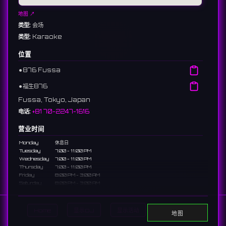
地图 ↗
类型:
会场
类型:
Karaoke
位置
⚫︎
876 Fussa
⚫︎
福生876
Fussa, Tokyo, Japan
电话:
+81 70-2247-1616
营业时间
Monday
休息日
Tuesday
7:00 - 11:00 PM
Wednesday
7:00 - 11:00 PM
Thursday
7:00 - 11:00 PM
Friday
8:00 PM - 3:00 AM
Saturday
8:00 PM - 3:00 AM
Sunday
休息日
说明
Home
显示DJ
显示活动
Search
地图
An American-style bar located near the Fussa base side. It's a