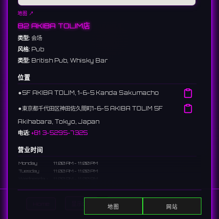
地图 ↗
82 AKIBA TOLIM店
类型:
会场
风格:
Pub
类型:
British Pub, Whisky Bar
位置
⚫︎
5F AKIBA TOLIM, 1-6-5 Kanda Sakumacho
⚫︎
東京都千代田区神田佐久間町1-6-5 AKIBA TOLIM 5F
Akihabara, Tokyo, Japan
电话:
+81 3-5295-7325
营业时间
Monday
11:00 AM - 11:00 PM
Tuesday
11:00 AM - 11:00 PM
Wednesday
11:00 AM - 11:00 PM
Thursday
11:00 AM - 11:00 PM
Friday
11:00 AM - 12:00 AM
Saturday
11:00 AM - 12:00 AM
Home
显示DJ
显示活动
Search
地图
网站
Sunday
11:00 AM - 11:00 PM