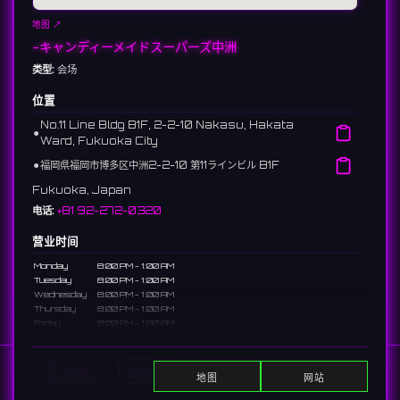
地图 ↗
-キャンディーメイドスーパーズ中洲
类型:
会场
位置
No.11 Line Bldg B1F, 2-2-10 Nakasu, Hakata
⚫︎
Ward, Fukuoka City
⚫︎
福岡県福岡市博多区中洲2-2-10 第11ラインビル B1F
Fukuoka, Japan
电话:
+81 92-272-0320
营业时间
Monday
8:00 PM - 1:00 AM
Tuesday
8:00 PM - 1:00 AM
Wednesday
8:00 PM - 1:00 AM
Thursday
8:00 PM - 1:00 AM
Friday
8:00 PM - 1:00 AM
Saturday
8:00 PM - 1:00 AM
Sunday
休息日
Home
显示DJ
显示活动
Search
地图
网站
说明