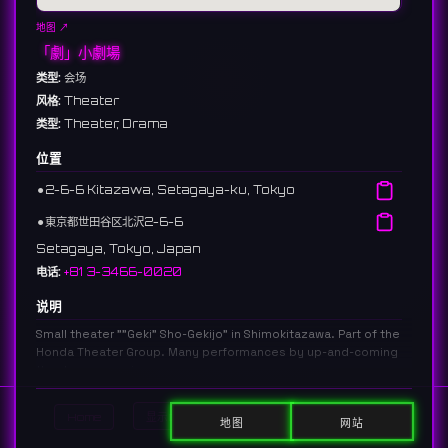
地图 ↗
「劇」小劇場
类型:
会场
风格:
Theater
类型:
Theater, Drama
位置
⚫︎
2-6-6 Kitazawa, Setagaya-ku, Tokyo
⚫︎
東京都世田谷区北沢2-6-6
Setagaya, Tokyo, Japan
电话:
+81 3-3466-0020
说明
Small theater ""Geki" Sho-Gekijo" in Shimokitazawa. Part of the
Honda Theater Group. Many performances by up-and-coming
theater companies.
下北沢にある小劇場「「劇」小劇場」。本多劇場グループ。新進気鋭の劇
団の公演が多い。
Home
显示DJ
显示活动
Search
地图
网站