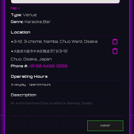
Map ↗
Type:
Venue
Genre:
Karaoke,Bar
Location
⚫︎
3-12, 3-chome, Namba, Chuo Ward, Osaka
⚫︎
大阪府大阪市中央区難波3丁目3-12
Chuo, Osaka, Japan
Phone #:
+81 80-6460-2288
Operating Hours
Everyday
Open 24 hours
Description
An entertainment bar located in Namba, Osaka.
大阪・難波にあるエンターテインメントバー。
119 reviews 2.7 ⭐️
Home
Show DJs
Show Events
Search
MAP
Links: