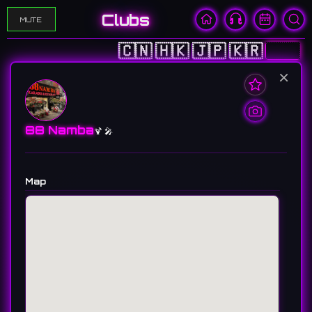
Clubs
MUTE
🇨🇳
🇭🇰
🇯🇵
🇰🇷
🇺🇸
×
88 Namba
🍹 🎤
Map