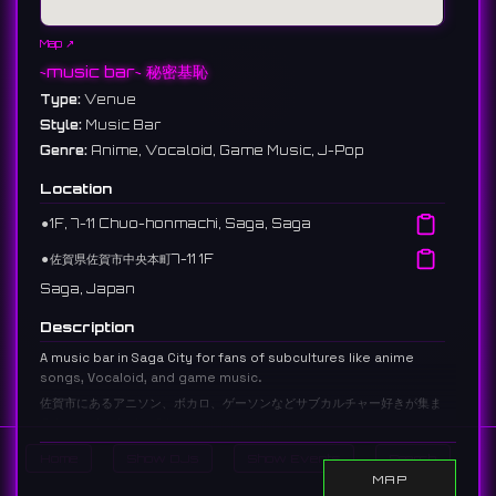
Map ↗
~music bar~ 秘密基恥
Type:
Venue
Style:
Music Bar
Genre:
Anime, Vocaloid, Game Music, J-Pop
Location
⚫︎
1F, 7-11 Chuo-honmachi, Saga, Saga
⚫︎
佐賀県佐賀市中央本町7-11 1F
Saga, Japan
Description
A music bar in Saga City for fans of subcultures like anime
songs, Vocaloid, and game music.
佐賀市にあるアニソン、ボカロ、ゲーソンなどサブカルチャー好きが集ま
るミュージックバーです。
1 reviews 3.0 ⭐️
Home
Show DJs
Show Events
Search
MAP