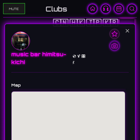
Clubs
MUTE
🇨🇳
🇭🇰
🇯🇵
🇰🇷
🇺🇸
×
music bar himitsu-
💿 🍹 🎛️
kichi
💃
Map