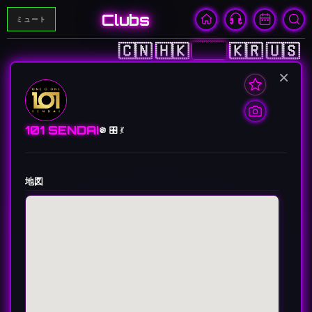
Clubs
ミュート
🇨🇳
🇭🇰
🇯🇵
🇰🇷
🇺🇸
×
101 SENDAI
🪩 🎛️ 💃
地図