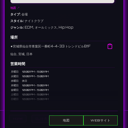
地図 ↗
タイプ:
会場
スタイル:
ナイトクラブ
ジャンル:
EDM, オールミックス, Hip Hop
場所
⚫︎
宮城県仙台市青葉区一番町4-4-33 トレンドビルB1F
仙台, 宮城, 日本
営業時間
月曜日
10:00 PM - 5:00 AM
火曜日
10:00 PM - 5:00 AM
水曜日
休日
木曜日
10:00 PM - 5:00 AM
金曜日
10:00 PM - 5:00 AM
土曜日
10:00 PM - 5:00 AM
日曜日
10:00 PM - 5:00 AM
説明
仙台市にあるクラブ「101 SENDAI」。最新の音楽とエンターテイメン
Home
DJを表示
イベントを表示
Search
地図
WEBサイト
トを提供する。