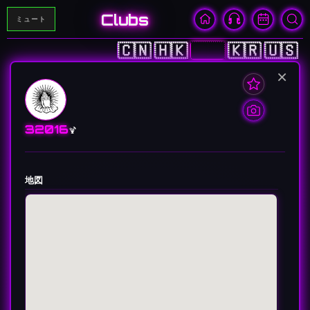
Clubs
ミュート
🇨🇳
🇭🇰
🇯🇵
🇰🇷
🇺🇸
×
32016
🍹
地図