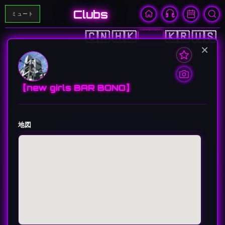
Clubs
ミュート
🇨🇳
🇭🇰
🇯🇵
🇰🇷
🇺🇸
×
【new girls BAR BONO】
地図