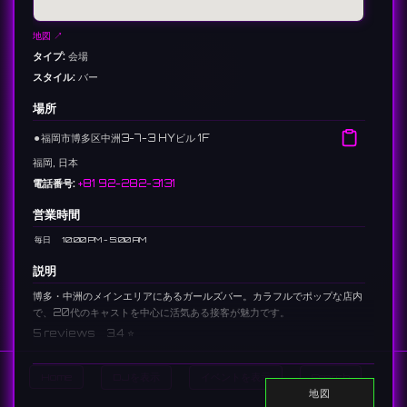
地図 ↗
タイプ:
会場
スタイル:
バー
場所
⚫︎
福岡市博多区中洲3-7-3 HYビル 1F
福岡, 日本
電話番号:
+81 92-282-3131
営業時間
毎日
10:00 PM - 5:00 AM
説明
博多・中洲のメインエリアにあるガールズバー。カラフルでポップな店内
で、20代のキャストを中心に活気ある接客が魅力です。
5 reviews 3.4 ⭐️
Home
DJを表示
イベントを表示
Search
地図