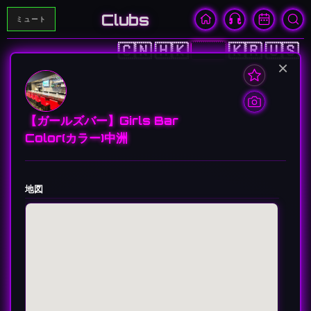
Clubs
ミュート
🇨🇳
🇭🇰
🇯🇵
🇰🇷
🇺🇸
×
【ガールズバー】Girls Bar
Color(カラー)中洲
地図