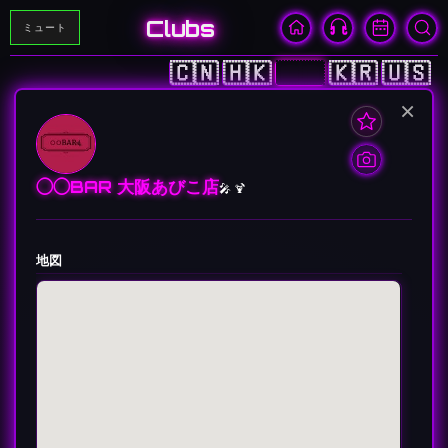
Clubs
ミュート
🇨🇳
🇭🇰
🇯🇵
🇰🇷
🇺🇸
×
◯◯BAR 大阪あびこ店
🎤 🍹
地図