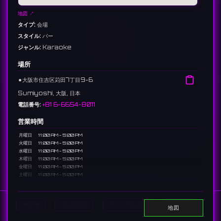
地図 ↗
タイプ:
会場
スタイル:
バー
ジャンル:
Karaoke
場所
⚫︎
大阪市住吉区苅田7丁目9-6
Sumiyoshi, 大阪, 日本
電話番号:
+81 6-6654-8011
営業時間
月曜日
11:00 AM - 5:00 PM
火曜日
11:00 AM - 5:00 PM
水曜日
11:00 AM - 5:00 PM
木曜日
11:00 AM - 5:00 PM
金曜日
11:00 AM - 5:00 PM
土曜日
11:00 AM - 5:00 PM
日曜日
7:00 PM - 1:00 AM
説明
Home
DJを表示
イベントを表示
Search
地図
大阪あびこにあるバー。