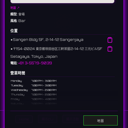
地圖 ↗
類型:
會場
風格:
Bar
位置
⚫︎
Sangen Bldg 5F, 2-14-12 Sangenjaya
⚫︎
〒154-0024 東京都世田谷区三軒茶屋2-14-12 三元ビル5F
Setagaya, Tokyo, Japan
電話:
+81 3-5579-9039
營業時間
Monday
7:00 PM - 3:00 AM
Tuesday
7:00 PM - 3:00 AM
Wednesday
7:00 PM - 2:00 AM
Thursday
7:00 PM - 2:00 AM
Friday
7:00 PM - 4:00 AM
Saturday
7:00 PM - 4:00 AM
Sunday
8:00 - 10:00 PM
說明
Home
顯示DJ
顯示活動
Search
地圖
A bar in Sangenjaya with a focus on a relaxed atmosphere,