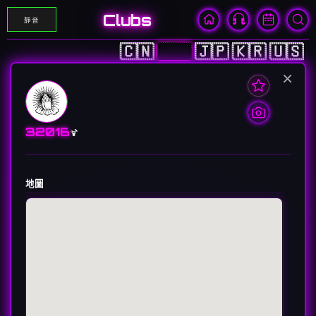
Clubs
靜音
🇨🇳
🇭🇰
🇯🇵
🇰🇷
🇺🇸
×
32016
🍹
地圖