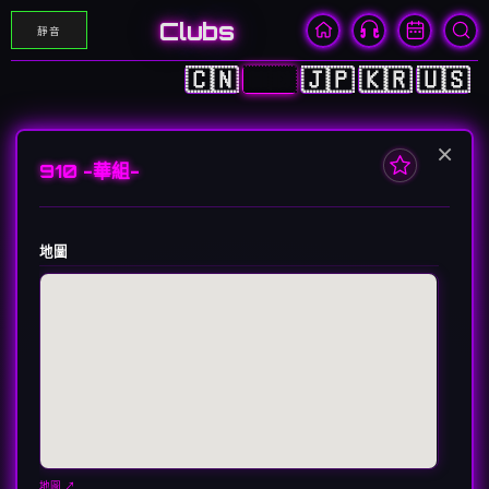
Clubs
靜音
🇨🇳
🇭🇰
🇯🇵
🇰🇷
🇺🇸
×
910 -華組-
地圖
地圖 ↗