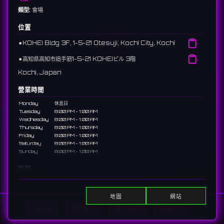
類型:
會場
位置
⚫︎
KOHEI Bldg 3F, 1-5-21 Otesuji, Kochi City, Kochi
⚫︎
高知県高知市追手筋1-5-21 KOHEIビル 3階
Kochi, Japan
營業時間
Monday
休息日
Tuesday
8:00 PM - 1:00 AM
Wednesday
8:00 PM - 1:00 AM
Thursday
8:00 PM - 1:00 AM
Friday
8:00 PM - 1:00 AM
Saturday
8:00 PM - 1:00 AM
Sunday
8:00 PM - 1:00 AM
說明
A glamorous Japanese-modern and idol-themed concept
cafe in Kochi. Staff in brilliant costumes brighten up the
地圖
網站
tropical nights.
Home
顯示DJ
顯示活動
Search
高知にある和モダン×アイドルをテーマにした華やかなコンカフェ。艶や
かな衣装のキャストが、南国の夜を明るく彩ります。