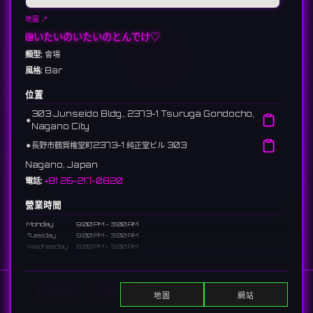
地圖 ↗
@いたいのいたいのとんでけ♡
類型:
會場
風格:
Bar
位置
303 Junseido Bldg., 2373-1 Tsuruga Gondocho,
⚫︎
Nagano City
⚫︎
長野市鶴賀権堂町2373-1 純正堂ビル 303
Nagano, Japan
電話:
+81 26-217-0820
營業時間
Monday
9:00 PM - 3:00 AM
Tuesday
9:00 PM - 3:00 AM
Wednesday
9:00 PM - 3:00 AM
Thursday
9:00 PM - 3:00 AM
Friday
9:00 PM - 5:00 AM
Saturday
9:00 PM - 5:00 AM
Home
顯示DJ
顯示活動
Search
Sunday
休息日
地圖
網站