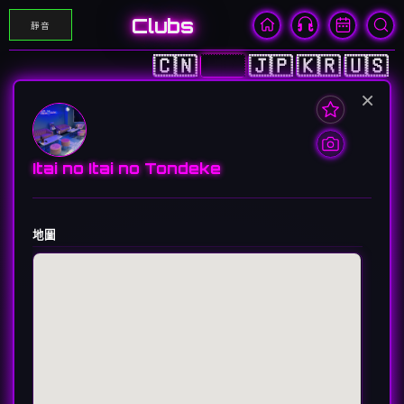
Clubs
靜音
🇨🇳
🇭🇰
🇯🇵
🇰🇷
🇺🇸
×
Itai no Itai no Tondeke
地圖