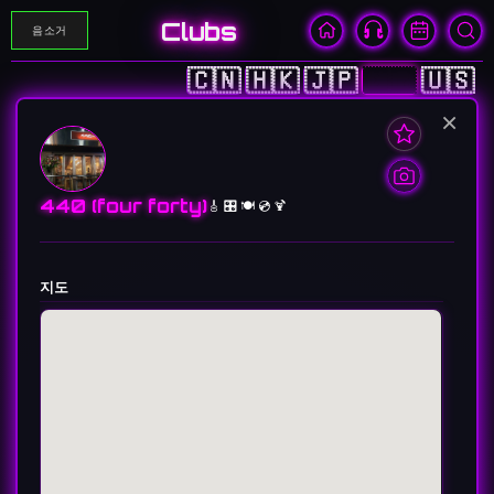
Clubs
음소거
🇨🇳
🇭🇰
🇯🇵
🇰🇷
🇺🇸
×
440 (four forty)
🎸 🎛️ 🍽️ 💿 🍹
지도