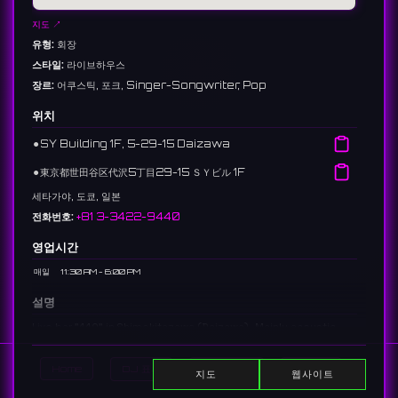
지도 ↗
유형:
회장
스타일:
라이브하우스
장르:
어쿠스틱, 포크, Singer-Songwriter, Pop
위치
⚫︎
SY Building 1F, 5-29-15 Daizawa
⚫︎
東京都世田谷区代沢5丁目29-15 ＳＹビル 1F
세타가야, 도쿄, 일본
전화번호:
+81 3-3422-9440
영업시간
매일
11:30 AM - 6:00 PM
설명
Live bar "440" in Shimokitazawa (Daizawa). Mainly acoustic
lives and singer-songwriter events.
下北沢（代沢）にあるライブバー「440」。アコースティックライブや
Home
DJ 표시
이벤트 표시
Search
지도
웹사이트
弾き語りイベントが中心。