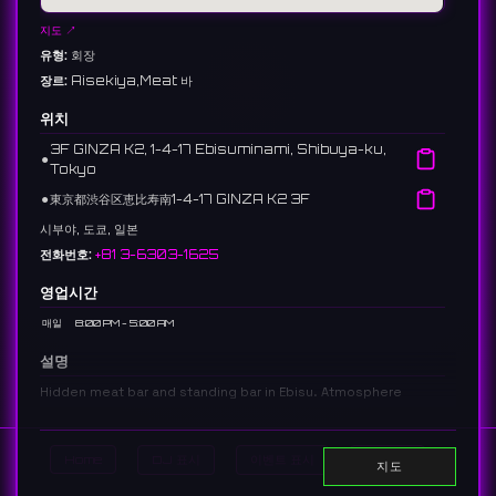
지도 ↗
유형:
회장
장르:
Aisekiya,Meat 바
위치
3F GINZA K2, 1-4-17 Ebisuminami, Shibuya-ku,
⚫︎
Tokyo
⚫︎
東京都渋谷区恵比寿南1-4-17 GINZA K2 3F
시부야, 도쿄, 일본
전화번호:
+81 3-6303-1625
영업시간
매일
8:00 PM - 5:00 AM
설명
Hidden meat bar and standing bar in Ebisu. Atmosphere
conducive to casual interaction.
恵比寿にある隠れ家的な肉バル＆スタンディングバー。カジュアルな交流
が生まれやすい雰囲気。
Home
DJ 표시
이벤트 표시
Search
지도
15 reviews 4.3 ⭐️