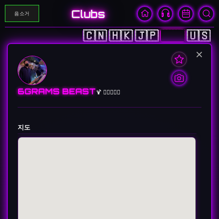
Clubs
음소거
🇨🇳
🇭🇰
🇯🇵
🇰🇷
🇺🇸
×
6GRAMS BEAST
🍹 👩🏻‍❤️‍👨🏻
지도