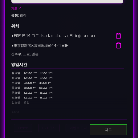
지도 ↗
유형:
회장
위치
⚫︎
B1F 2-14-7 Takadanobaba, Shinjuku-ku
⚫︎
東京都新宿区高田馬場2-14-7 B1F
신주쿠, 도쿄, 일본
영업시간
월요일
10:00 PM - 5:00 AM
화요일
10:00 PM - 5:00 AM
수요일
9:00 PM - 4:00 AM
목요일
8:00 PM - 12:00 AM
금요일
10:00 PM - 5:00 AM
토요일
10:00 PM - 5:00 AM
일요일
휴일
설명
A basement sound bar in Takadanobaba. Equipped with a
custom sound system by Sushi Audio Workshop, it is a
Home
DJ 표시
이벤트 표시
Search
지도
dedicated space for those who strictly pursue quality music.