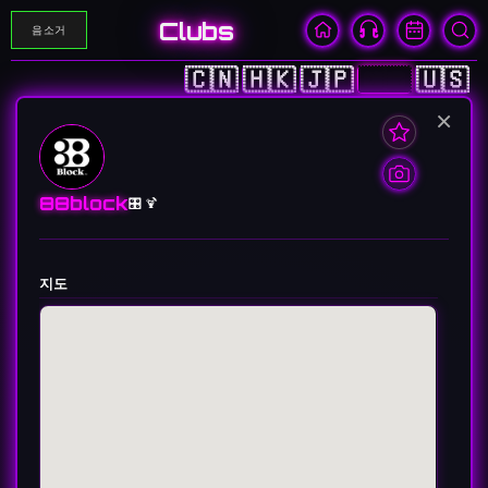
Clubs
음소거
🇨🇳
🇭🇰
🇯🇵
🇰🇷
🇺🇸
×
88block
🎛️ 🍹
지도