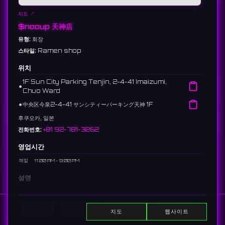
지도 ↗
$nooup 天神店
유형:
회장
스타일:
Ramen shop
위치
1F Sun City Parking Tenjin, 2-4-41 Imaizumi,
⚫︎
Chuo Ward
⚫︎
中央区今泉2-4-41 サンシティーパーキング天神 1F
후쿠오카, 일본
전화번호:
+81 92-781-3262
영업시간
매일
11:00 AM - 9:00 PM
설명
A Fukuoka favorite specializing in rich chicken broth. A great
alternative to the city's standard tonkotsu for a late-night
Home
DJ 표시
이벤트 표시
Search
meal.
지도
웹사이트
福岡天神エリアにある、濃厚な鶏白湯スープが自慢のラーメン店。