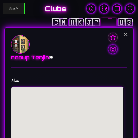
Clubs
음소거
🇨🇳
🇭🇰
🇯🇵
🇰🇷
🇺🇸
×
nooup Tenjin
🍽️
지도